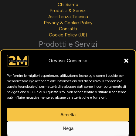
Chi Siamo
Prodotti & Servizi
Assistenza Tecnica
Privacy & Cookie Policy
Contatti
Cookie Policy (UE)
Prodotti e Servizi
Sviluppo Software
Gestisci Consenso
Integrazioni AI
Assistenza Tecnica
Noleggio Per Aziende
Per fornire le migliori esperienze, utilizziamo tecnologie come i cookie per
Menù Digitali
memorizzare e/o accedere alle informazioni del dispositivo. Il consenso a
Formazione Intelligenza Artificiale
queste tecnologie ci permetterà di elaborare dati come il comportamento di
Marketing Digitale
navigazione o ID unici su questo sito. Non acconsentire o ritirare il consenso
può influire negativamente su alcune caratteristiche e funzioni.
Utility
News
Accetta
Testimonianze
Nega