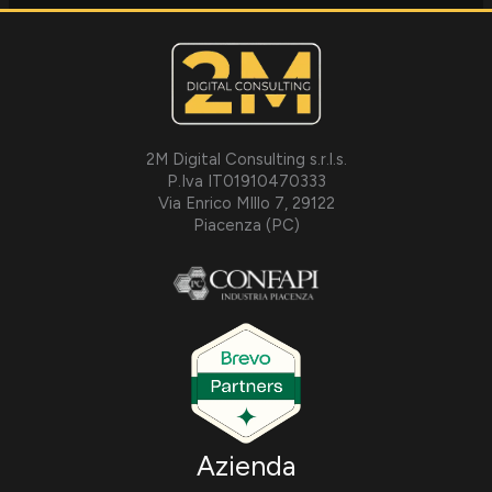
2M Digital Consulting s.r.l.s.
P.Iva IT01910470333
Via Enrico MIllo 7, 29122
Piacenza (PC)
Azienda