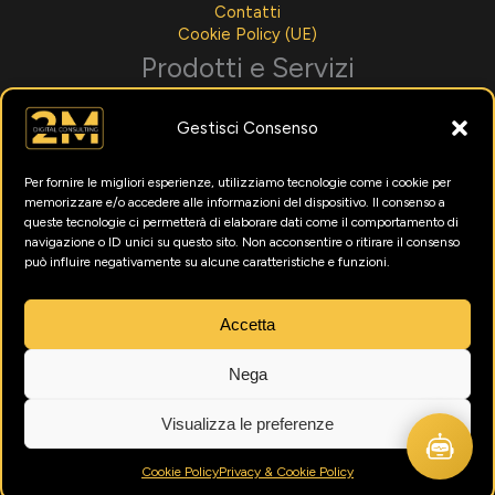
Contatti
Cookie Policy (UE)
Prodotti e Servizi
Sviluppo Software
Gestisci Consenso
Integrazioni AI
Assistenza Tecnica
Noleggio Per Aziende
Per fornire le migliori esperienze, utilizziamo tecnologie come i cookie per
Menù Digitali
memorizzare e/o accedere alle informazioni del dispositivo. Il consenso a
Formazione Intelligenza Artificiale
queste tecnologie ci permetterà di elaborare dati come il comportamento di
Marketing Digitale
navigazione o ID unici su questo sito. Non acconsentire o ritirare il consenso
può influire negativamente su alcune caratteristiche e funzioni.
Utility
News
Accetta
Testimonianze
Nega
Visualizza le preferenze
© 2026 2M Digital Consulting srls. Tutti i diritti riservati. P.IVA
01910470333
Cookie Policy
Privacy & Cookie Policy