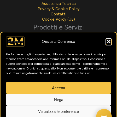
Assistenza Tecnica
Privacy & Cookie Policy
Contatti
Cookie Policy (UE)
Prodotti e Servizi
Sviluppo Software
Gestisci Consenso
Integrazioni AI
Assistenza Tecnica
Noleggio Per Aziende
Per fornire le migliori esperienze, utilizziamo tecnologie come i cookie per
Menù Digitali
memorizzare e/o accedere alle informazioni del dispositivo. Il consenso a
Formazione Intelligenza Artificiale
queste tecnologie ci permetterà di elaborare dati come il comportamento di
Marketing Digitale
navigazione o ID unici su questo sito. Non acconsentire o ritirare il consenso
può influire negativamente su alcune caratteristiche e funzioni.
Utility
News
Accetta
Testimonianze
Nega
Visualizza le preferenze
© 2026 2M Digital Consulting srls. Tutti i diritti riservati. P.IVA