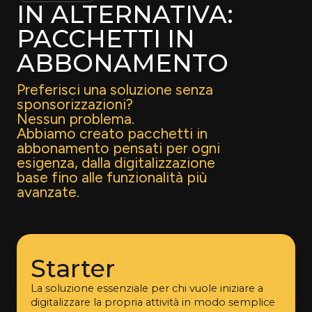
IN ALTERNATIVA:
PACCHETTI IN
ABBONAMENTO
Preferisci una soluzione senza
sponsorizzazioni?
Nessun problema.
Abbiamo creato pacchetti in
abbonamento pensati per ogni
esigenza, dalla digitalizzazione
base fino alle funzionalità più
avanzate.
Starter
La soluzione essenziale per chi vuole iniziare a
digitalizzare la propria attività in modo semplice