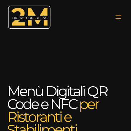
Vai
al
contenuto
Menù Digitali QR
Code e NFC
per
Ristoranti e
Stabilimenti