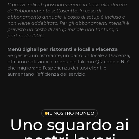
*I prezzi indicati possono variare in base alla durata
dell’abbonamento sottoscritto. In caso di
abbonamento annuale, il costo di setup è incluso e
non viene addebitato. Per gli abbonamenti mensili è
previsto un costo di setup iniziale una tantum, a
partire da 100€.
Menù digitali per ristoranti e locali a Piacenza
Se gestisci un ristorante, un bar o un locale a Piacenza,
offriamo soluzioni di menù digitali con QR code e NFC
che migliorano l’esperienza dei tuoi clienti e
aumentano l’efficienza del servizio.
IL NOSTRO MONDO
Uno sguardo ai