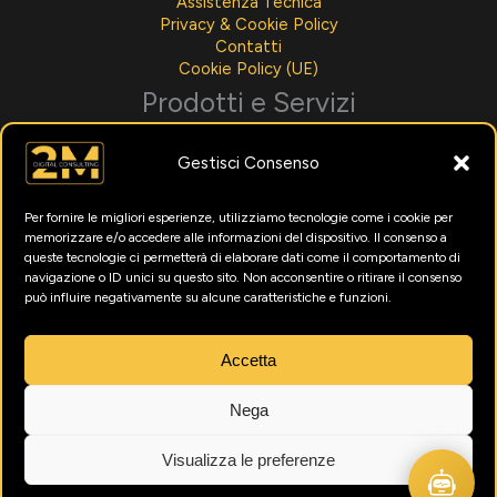
Assistenza Tecnica
Privacy & Cookie Policy
Contatti
Cookie Policy (UE)
Prodotti e Servizi
Sviluppo Software
Gestisci Consenso
Integrazioni AI
Assistenza Tecnica
Noleggio Per Aziende
Per fornire le migliori esperienze, utilizziamo tecnologie come i cookie per
Menù Digitali
memorizzare e/o accedere alle informazioni del dispositivo. Il consenso a
Formazione Intelligenza Artificiale
queste tecnologie ci permetterà di elaborare dati come il comportamento di
Marketing Digitale
navigazione o ID unici su questo sito. Non acconsentire o ritirare il consenso
può influire negativamente su alcune caratteristiche e funzioni.
Utility
News
Accetta
Testimonianze
Nega
Visualizza le preferenze
© 2026 2M Digital Consulting srls. Tutti i diritti riservati. P.IVA
01910470333