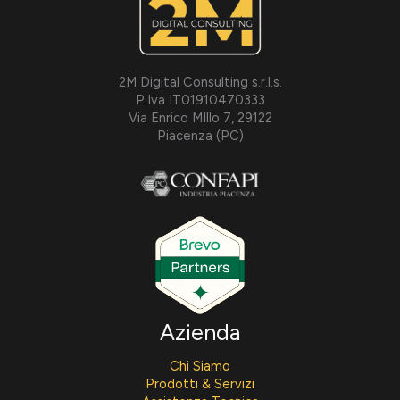
2M Digital Consulting s.r.l.s.
P.Iva IT01910470333
Via Enrico MIllo 7, 29122
Piacenza (PC)
Azienda
Chi Siamo
Prodotti & Servizi