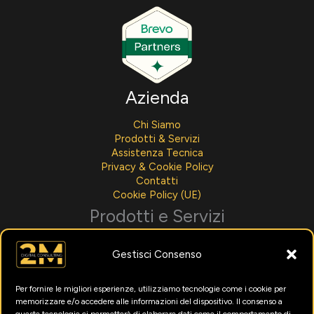
Azienda
Chi Siamo
Prodotti & Servizi
Assistenza Tecnica
Privacy & Cookie Policy
Contatti
Cookie Policy (UE)
Prodotti e Servizi
Sviluppo Software
Gestisci Consenso
Integrazioni AI
Assistenza Tecnica
Noleggio Per Aziende
Per fornire le migliori esperienze, utilizziamo tecnologie come i cookie per
Menù Digitali
memorizzare e/o accedere alle informazioni del dispositivo. Il consenso a
Formazione Intelligenza Artificiale