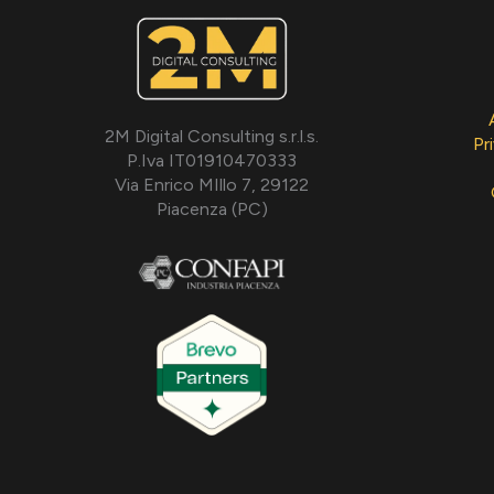
2M Digital Consulting s.r.l.s.
Pr
P.Iva IT01910470333
Via Enrico MIllo 7, 29122
Piacenza (PC)