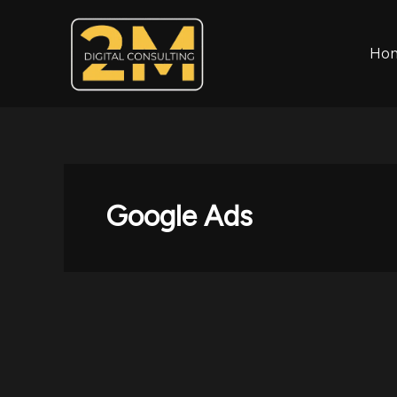
Vai
al
contenuto
Ho
Google Ads