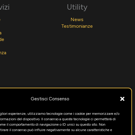
vizi
Utility
e
News
Testimonianze
a
de
nza
Gestisci Consenso
igliori esperienze, utilizziamo tecnologie come i cookie per memorizzare e/o
formazioni del dispositivo. Il consenso a queste tecnologie ci permetterà di
come il comportamento di navigazione o ID unici su questo sito. Non
itirare il consenso può influire negativamente su alcune caratteristiche e