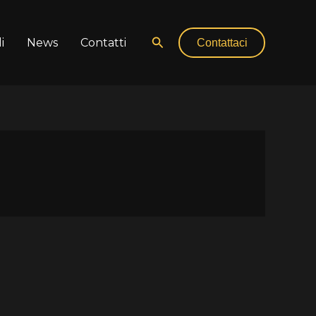
Cerca
i
News
Contatti
Contattaci