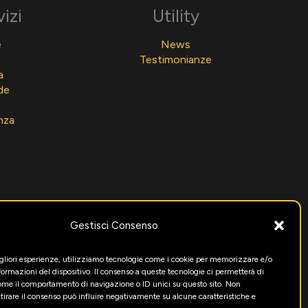
vizi
Utility
e
News
Testimonianze
a
de
nza
Gestisci Consenso
igliori esperienze, utilizziamo tecnologie come i cookie per memorizzare e/o
formazioni del dispositivo. Il consenso a queste tecnologie ci permetterà di
come il comportamento di navigazione o ID unici su questo sito. Non
itirare il consenso può influire negativamente su alcune caratteristiche e