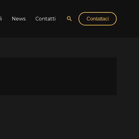
Cerca
i
News
Contatti
Contattaci