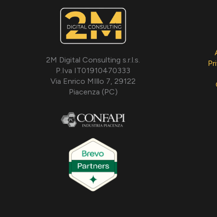
2M Digital Consulting s.r.l.s.
Pr
P.Iva IT01910470333
Via Enrico MIllo 7, 29122
Piacenza (PC)