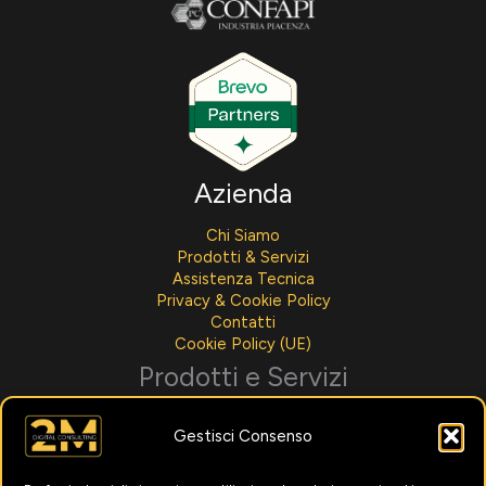
Azienda
Chi Siamo
Prodotti & Servizi
Assistenza Tecnica
Privacy & Cookie Policy
Contatti
Cookie Policy (UE)
Prodotti e Servizi
Sviluppo Software
Gestisci Consenso
Integrazioni AI
Assistenza Tecnica
Noleggio Per Aziende