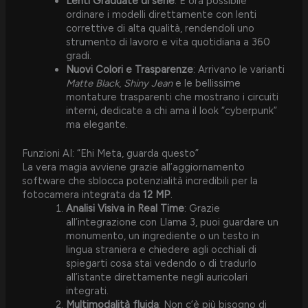
Lenti Graduate di serie
: È ora possibile
ordinare i modelli direttamente con lenti
correttive di alta qualità, rendendoli uno
strumento di lavoro e vita quotidiana a 360
gradi.
Nuovi Colori e Trasparenze
: Arrivano le varianti
Matte Black
,
Shiny Jean
e le bellissime
montature trasparenti che mostrano i circuiti
interni, dedicate a chi ama il look “cyberpunk”
ma elegante.
Funzioni AI: “Ehi Meta, guarda questo”
La vera magia avviene grazie all’aggiornamento
software che sblocca potenzialità incredibili per la
fotocamera integrata da
12 MP
.
Analisi Visiva in Real Time
: Grazie
all’integrazione con Llama 3, puoi guardare un
monumento, un ingrediente o un testo in
lingua straniera e chiedere agli occhiali di
spiegarti cosa stai vedendo o di tradurlo
all’istante direttamente negli auricolari
integrati.
Multimodalità fluida
: Non c’è più bisogno di