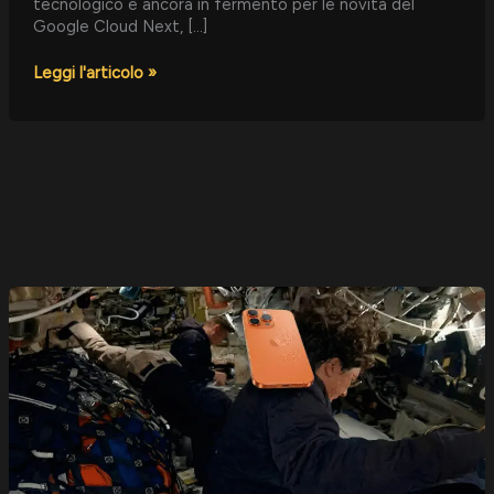
tecnologico è ancora in fermento per le novità del
Google Cloud Next, […]
Leggi l'articolo »
Un
iPhone
sulla
Luna:
L’equipaggio
di
Artemis
II
documenta