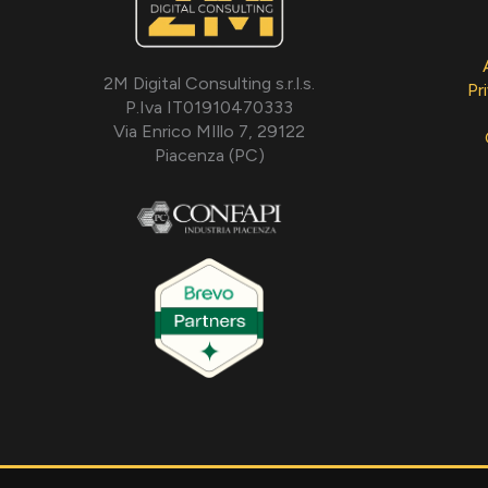
2M Digital Consulting s.r.l.s.
Pr
P.Iva IT01910470333
Via Enrico MIllo 7, 29122
Piacenza (PC)