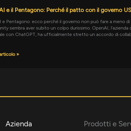
I e il Pentagono: Perché il patto con il governo US
ono:
e Pentagono: ecco perché il governo non può fare a meno di C
ty sembra aver subito un colpo durissimo. OpenAI, l’azienda che 
iale con ChatGPT, ha ufficialmente stretto un accordo di collab
o
articolo »
o
Azienda
Prodotti e Ser