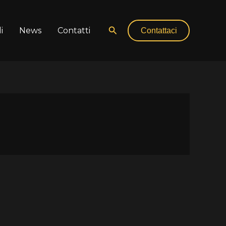
Cerca
i
News
Contatti
Contattaci