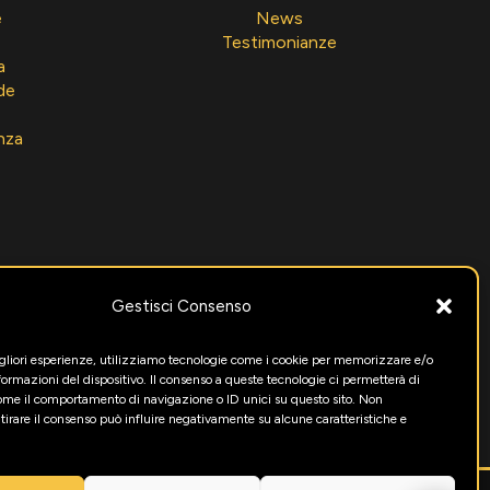
e
News
Testimonianze
a
de
nza
Gestisci Consenso
igliori esperienze, utilizziamo tecnologie come i cookie per memorizzare e/o
formazioni del dispositivo. Il consenso a queste tecnologie ci permetterà di
come il comportamento di navigazione o ID unici su questo sito. Non
itirare il consenso può influire negativamente su alcune caratteristiche e