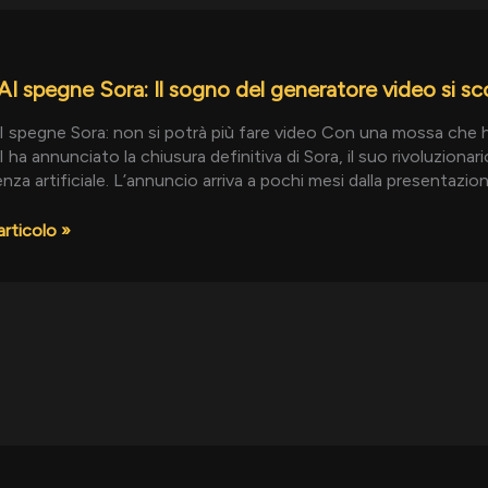
I
 spegne Sora: Il sogno del generatore video si scon
spegne Sora: non si potrà più fare video Con una mossa che ha 
ha annunciato la chiusura definitiva di Sora, il suo rivoluzionar
tore
genza artificiale. L’annuncio arriva a pochi mesi dalla presentazi
articolo »
a
I