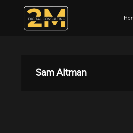
Vai
al
contenuto
Ho
Sam Altman