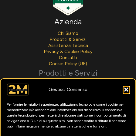
Azienda
Chi Siamo
Prodotti & Servizi
Assistenza Tecnica
Privacy & Cookie Policy
Contatti
Cookie Policy (UE)
Prodotti e Servizi
Sviluppo Software
Gestisci Consenso
Integrazioni AI
Assistenza Tecnica
Noleggio Per Aziende
Per fornire le migliori esperienze, utilizziamo tecnologie come i cookie per
Menù Digitali
memorizzare e/o accedere alle informazioni del dispositivo. Il consenso a
Formazione Intelligenza Artificiale
queste tecnologie ci permetterà di elaborare dati come il comportamento di
Marketing Digitale
navigazione o ID unici su questo sito. Non acconsentire o ritirare il consenso
può influire negativamente su alcune caratteristiche e funzioni.
Utility