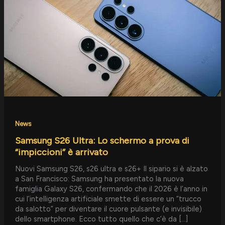
Lo
schermo
a
prova
di
“impiccioni”
è
arrivato
News
Samsung S26 Ultra: Lo schermo a prova di
“impiccioni” è arrivato
Nuovi Samsung S26, s26 ultra e s26+ Il sipario si è alzato
a San Francisco: Samsung ha presentato la nuova
famiglia Galaxy S26, confermando che il 2026 è l’anno in
cui l’intelligenza artificiale smette di essere un “trucco
da salotto” per diventare il cuore pulsante (e invisibile)
dello smartphone. Ecco tutto quello che c’è da […]