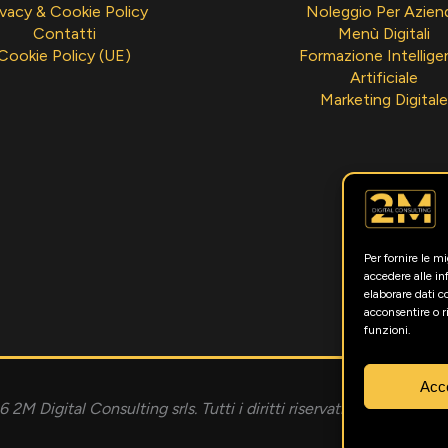
ivacy & Cookie Policy
Noleggio Per Azien
Contatti
Menù Digitali
Cookie Policy (UE)
Formazione Intellige
Artificiale
Marketing Digitale
Per fornire le m
accedere alle in
elaborare dati 
acconsentire o r
funzioni.
Acc
 2M Digital Consulting srls. Tutti i diritti riservati. P.IVA 0191