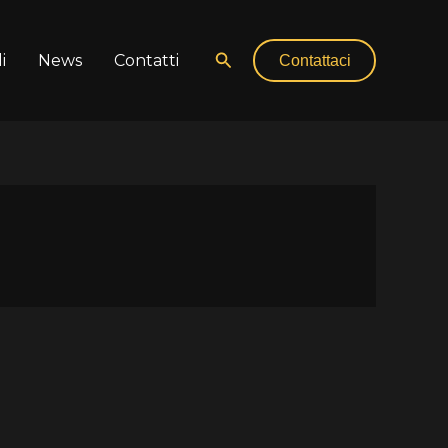
Cerca
i
News
Contatti
Contattaci