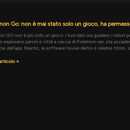
on
on Go: non è mai stato solo un gioco, ha permes
 GO non è più solo un gioco: i tuoi dati ora guidano i robot p
o esplorano parchi e città a caccia di Pokémon rari, sta accad
cie dell’app. Niantic, la software house dietro il celebre titolo, 
articolo »
sso
gne
oma