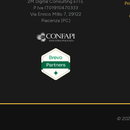
2M Digital Consulting s.r.l.s.
Pr
P.Iva IT01910470333
Via Enrico MIllo 7, 29122
Piacenza (PC)
© 2026