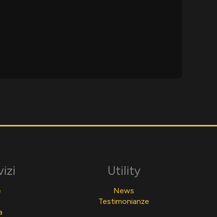
vizi
Utility
e
News
Testimonianze
a