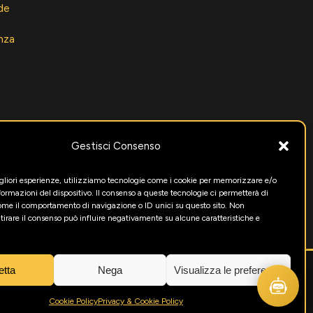
de
nza
Gestisci Consenso
igliori esperienze, utilizziamo tecnologie come i cookie per memorizzare e/o
formazioni del dispositivo. Il consenso a queste tecnologie ci permetterà di
come il comportamento di navigazione o ID unici su questo sito. Non
itirare il consenso può influire negativamente su alcune caratteristiche e
etta
Nega
Visualizza le preferenze
0470333
Cookie Policy
Privacy & Cookie Policy