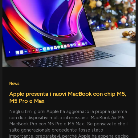
MacBook
con
chip
M5,
M5
Pro
e
Max
News
Apple presenta i nuovi MacBook con chip M5,
M5 Pro e Max
Negli ultimi giorni Apple ha aggiornato la propria gamma
con due dispositivi molto interessanti: MacBook Air M5,
MacBook Pro con M5 Pro e M5 Max. Se pensavate che il
salto generazionale precedente fosse stato
importante, preparatevi, perché Apple ha appena deciso