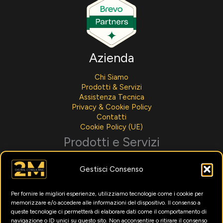
Azienda
Chi Siamo
Prodotti & Servizi
Assistenza Tecnica
Privacy & Cookie Policy
Contatti
Cookie Policy (UE)
Prodotti e Servizi
Sviluppo Software
Gestisci Consenso
Integrazioni AI
Assistenza Tecnica
Noleggio Per Aziende
Per fornire le migliori esperienze, utilizziamo tecnologie come i cookie per
Menù Digitali
memorizzare e/o accedere alle informazioni del dispositivo. Il consenso a
Formazione Intelligenza Artificiale
queste tecnologie ci permetterà di elaborare dati come il comportamento di
Marketing Digitale
navigazione o ID unici su questo sito. Non acconsentire o ritirare il consenso