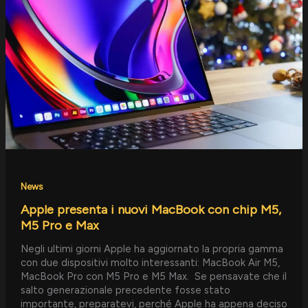
MacBook
con
chip
M5,
M5
Pro
e
Max
News
Apple presenta i nuovi MacBook con chip M5,
M5 Pro e Max
Negli ultimi giorni Apple ha aggiornato la propria gamma
con due dispositivi molto interessanti: MacBook Air M5,
MacBook Pro con M5 Pro e M5 Max. Se pensavate che il
salto generazionale precedente fosse stato
importante, preparatevi, perché Apple ha appena deciso