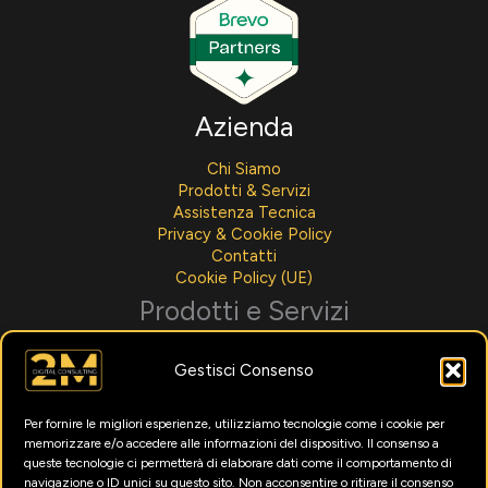
Azienda
Chi Siamo
Prodotti & Servizi
Assistenza Tecnica
Privacy & Cookie Policy
Contatti
Cookie Policy (UE)
Prodotti e Servizi
Sviluppo Software
Gestisci Consenso
Integrazioni AI
Assistenza Tecnica
Noleggio Per Aziende
Per fornire le migliori esperienze, utilizziamo tecnologie come i cookie per
Menù Digitali
memorizzare e/o accedere alle informazioni del dispositivo. Il consenso a
Formazione Intelligenza Artificiale
queste tecnologie ci permetterà di elaborare dati come il comportamento di
Marketing Digitale
navigazione o ID unici su questo sito. Non acconsentire o ritirare il consenso