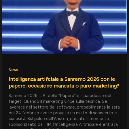
2026
con
le
papere:
occasione
mancata
o
puro
marketing?
News
Intelligenza artifciale a Sanremo 2026 con le
papere: occasione mancata o puro marketing?
Sanremo 2026: L’AI delle “Papere” e il paradosso del
target. Quando il marketing vince sulla tecnica. Se
lavorate nel settore del software, probabilmente la sera
del 24 febbraio avete provato un misto di sconcerto e
curiosità. Sul palco dell’Ariston, durante il momento
sponsorizzato da TIM, l’Intelligenza Artificiale è entrata