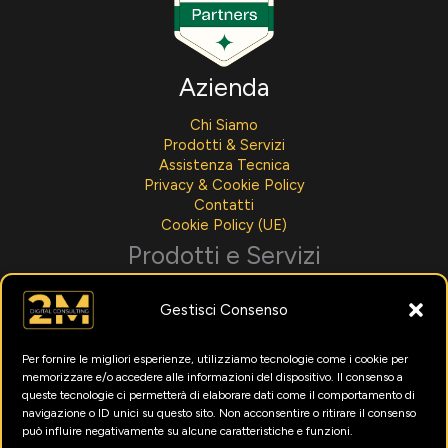
Azienda
Chi Siamo
Prodotti & Servizi
Assistenza Tecnica
Privacy & Cookie Policy
Contatti
Cookie Policy (UE)
Prodotti e Servizi
Sviluppo Software
Gestisci Consenso
Integrazioni AI
Assistenza Tecnica
Noleggio Per Aziende
Per fornire le migliori esperienze, utilizziamo tecnologie come i cookie per
Menù Digitali
memorizzare e/o accedere alle informazioni del dispositivo. Il consenso a
Formazione Intelligenza Artificiale
queste tecnologie ci permetterà di elaborare dati come il comportamento di
Marketing Digitale
navigazione o ID unici su questo sito. Non acconsentire o ritirare il consenso
può influire negativamente su alcune caratteristiche e funzioni.
Utility