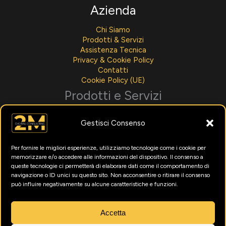
Azienda
Chi Siamo
Prodotti & Servizi
Assistenza Tecnica
Privacy & Cookie Policy
Contatti
Cookie Policy (UE)
Prodotti e Servizi
Sviluppo Software
Gestisci Consenso
Integrazioni AI
Assistenza Tecnica
Noleggio Per Aziende
Per fornire le migliori esperienze, utilizziamo tecnologie come i cookie per
Menù Digitali
memorizzare e/o accedere alle informazioni del dispositivo. Il consenso a
Formazione Intelligenza Artificiale
queste tecnologie ci permetterà di elaborare dati come il comportamento di
Marketing Digitale
navigazione o ID unici su questo sito. Non acconsentire o ritirare il consenso
può influire negativamente su alcune caratteristiche e funzioni.
Utility
News
Accetta
Testimonianze