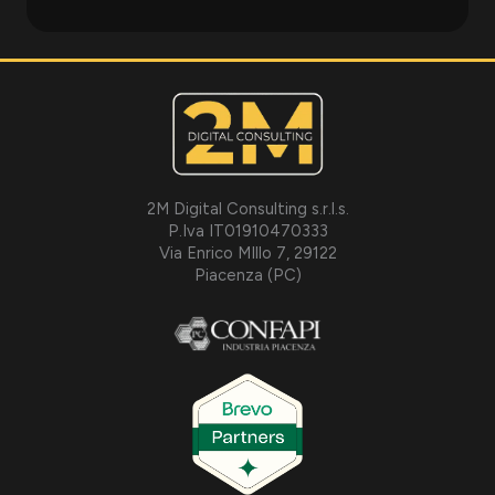
2M Digital Consulting s.r.l.s.
P.Iva IT01910470333
Via Enrico MIllo 7, 29122
Piacenza (PC)